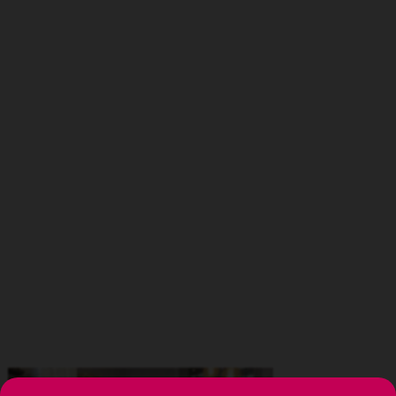
Menu
Carrello
IMG_3565