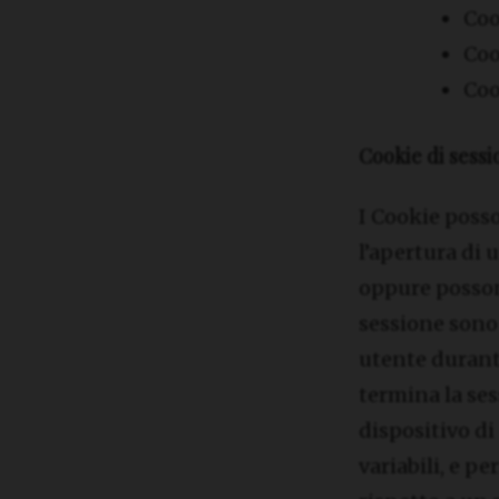
Coo
Coo
Coo
Cookie di sess
I Cookie posso
l’apertura di 
oppure posson
sessione sono 
utente durant
termina la se
dispositivo di
variabili, e p