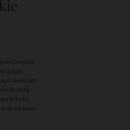
kie
no del browser.
no ai loro
gli stessi siti
rse finalità,
are del sito
rie in cui sono