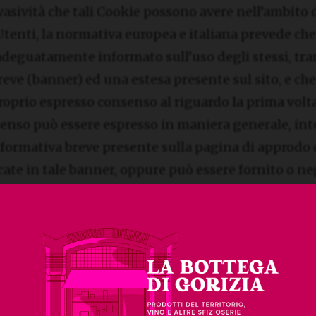
vasività che tali Cookie possono avere nell’ambito d
Utenti, la normativa europea e italiana prevede che
adeguatamente informato sull’uso degli stessi, tr
eve (banner) ed una estesa presente sul sito, e ch
roprio espresso consenso al riguardo la prima volta 
nsenso può essere espresso in maniera generale, i
nformativa breve presente sulla pagina di approdo d
ate in tale banner, oppure può essere fornito o ne
iva, secondo le modalità di seguito indicate. Di qu
e tenuta traccia in occasione delle visite successiv
mpre la possibilità di revocare in tutto o in parte i
 parte e di terze parti