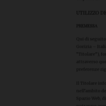
UTILIZZO D
PREMESSA
Qui di seguito
Gorizia – Ital
“Titolare”), f
attraverso que
preferenze rig
Il Titolare in
nell’ambito de
Spazio Web, di
potranno acqui