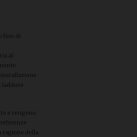
o fine di
ia al
amente
l’installazione
i laddove
ente e vengono
 preferenze
n ragione della