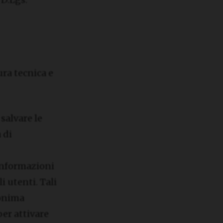
ura tecnica e
salvare le
 di
 informazioni
i utenti. Tali
nonima
per attivare