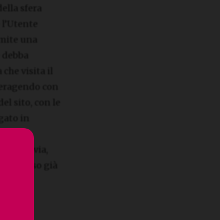
ella sfera
 l’Utente
amite una
e debba
che visita il
nteragendo con
el sito, con le
gato in
esto
e. Tuttavia,
l consenso già