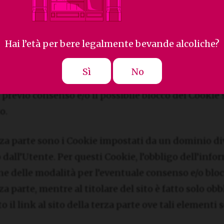
 prima parte” (c.d. first party cookie) o “di terze par
in base al sito web o al dominio da cui proviene.
Hai l’età per bere legalmente bevande alcoliche?
ima parte sono, in sostanza, i Cookie impostati e ge
Sì
No
to. Per questi Cookie, l’obbligo dell’informativa, de
 previo consenso e/o il possibile blocco dei Cookie 
o.
rza parte sono i Cookie impostati da un dominio di
o dall’Utente. Per questi Cookie, l’obbligo dell’info
ne delle modalità per l’eventuale consenso e/o blo
za parte, mentre al titolare del sito è fatto solo obb
to il link al sito della terza parte ove tali elementi