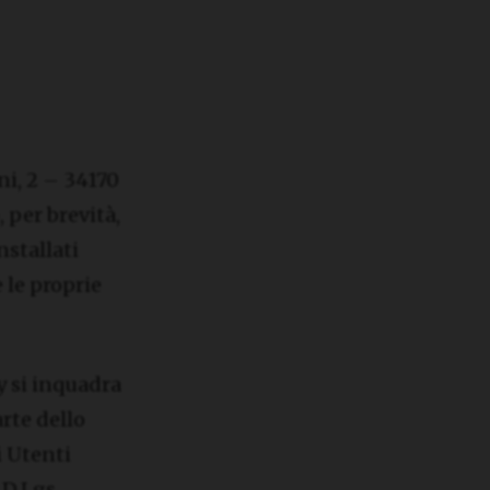
ni, 2 – 34170
 per brevità,
nstallati
 le proprie
y si inquadra
arte dello
i Utenti
 D.Lgs.