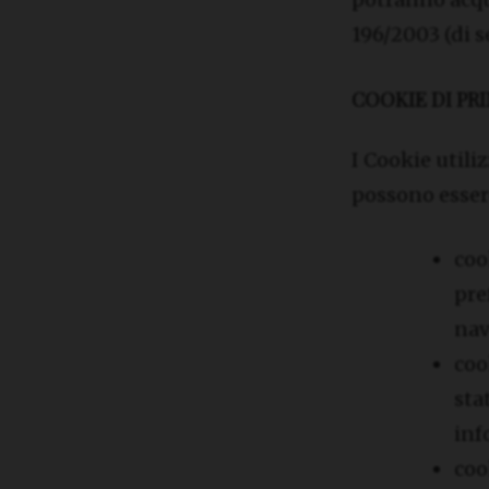
196/2003 (di s
COOKIE DI PR
I Cookie utili
possono essere
coo
pre
nav
coo
sta
inf
coo