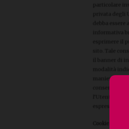
particolare in
privata degli 
debba essere 
informativa br
esprimere il p
sito. Tale co
il banner di i
modalità indic
maniera selett
consenso, vien
l’Utente ha se
espresso.
Cookie di prima