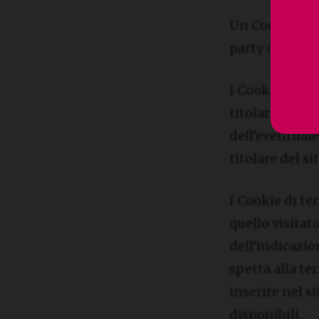
Un Cookie è “di
party cookie) 
I Cookie di pr
titolare del si
dell’eventuale
titolare del sit
I Cookie di te
quello visitat
dell’indicazio
spetta alla ter
inserire nel si
disponibili.