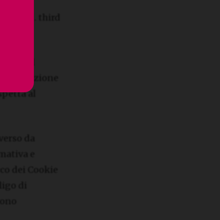
ti” (c.d. third
stiti dal
ll’acquisizione
spetta al
verso da
rmativa e
cco dei Cookie
ligo di
 sono