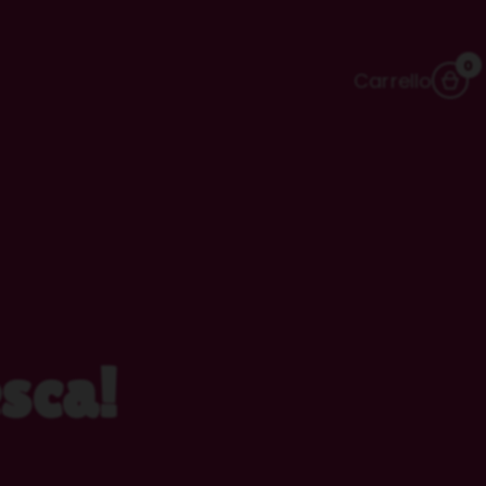
0
Carrello
esca!