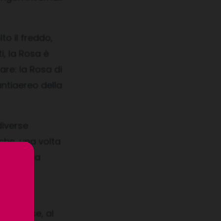
to il freddo,
i, la Rosa è
are: la Rosa di
antiaereo della
diverse
che, una volta
 nella sua
, dalla
ro.
ltre Rose, al