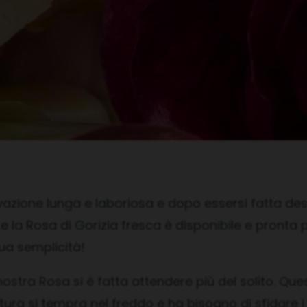
vazione lunga e laboriosa e dopo essersi fatta des
e la Rosa di Gorizia fresca è disponibile e pronta 
ua semplicità!
ostra Rosa si è fatta attendere più del solito. Que
tura si tempra nel freddo e ha bisogno di sfidare i r