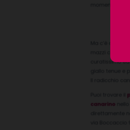
momento ancora
Ma c’è di più! O
mazzi color “Ca
curatissimo ed 
giallo tenue e 
Il radicchio can
Puoi trovare il
canarino
nello
direttamente n
via Boccaccio 9