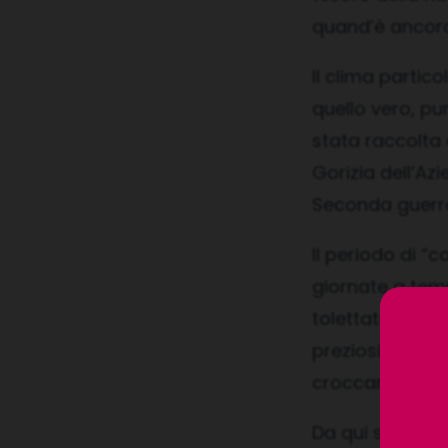
quand’è ancora
Il clima partic
quello vero, pu
stata raccolta 
Gorizia dell’Az
Seconda guerr
Il periodo di “
giornate a temp
tolettato e cioè
preziosità: il 
croccantezza p
Da qui sino a f