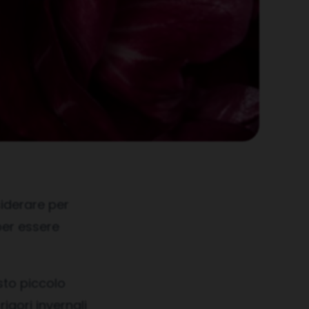
iderare per
per essere
sto piccolo
igori invernali