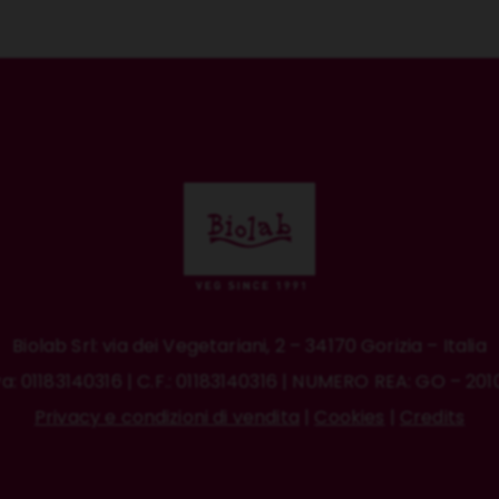
Biolab Srl: via dei Vegetariani, 2 – 34170 Gorizia – Italia
va: 01183140316 | C.F.: 01183140316 | NUMERO REA: GO – 20
Privacy e condizioni di vendita
|
Cookies
|
Credits