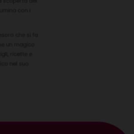
la scoperta del
lumina con i
esoro che si fa
ime un magico
li, ricette e
nico nel suo