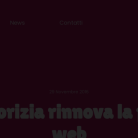
News
Contatti
29 Novembre 2016
orizia rinnova la
web