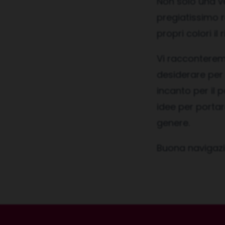
Non solo una ve
pregiatissimo r
propri colori il
Vi racconteremo
desiderare per
incanto per il p
idee per portar
genere.
Buona navigaz