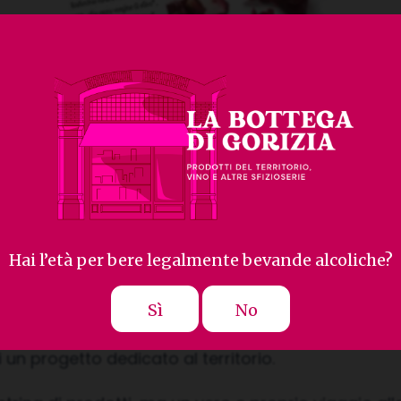
Hai l’età per bere legalmente bevande alcoliche?
Sì
No
con nuove vesti La Rosa di Gorizia di Massimo Sant
i un progetto dedicato al territorio.